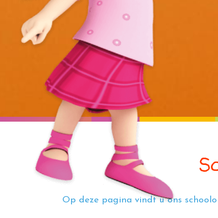
Sc
Op deze pagina vindt u ons schoolo