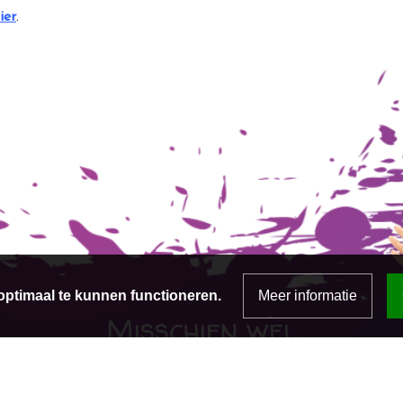
ier
.
ptimaal te kunnen functioneren.
Meer informatie
Misschien wel
tot snel!