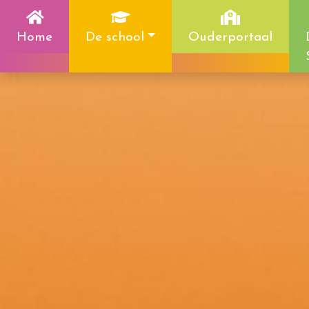
Home
De school
Ouderportaal