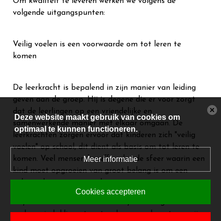
Om kwaliteit te leveren werken we volgens de
volgende uitgangspunten:
Veilig voelen is een voorwaarde om tot leren te
komen
De leerkracht is bepalend in zijn manier van leiding
geven aan de groep. Hij is degene die er voor zorgt
dat de leerlingen op een vriendelijke en
Deze website maakt gebruik van cookies om
samenwerkende manier met elkaar omgaan. De
optimaal te kunnen functioneren.
leerkrachten zorgen ervoor dat kinderen zich "veilig
voelen" op school, dit dient als basis om tot leren te
Meer informatie
komen. Veel mensen beseffen dat de sfeer waarin een
kind moet opgroeien van groot belang is om een
volwaardig mens te worden.
Cookies accepteren
Wij stellen daarom een vriendelijk en veilig
pedagogisch klimaat met orde en regelmaat op prijs.