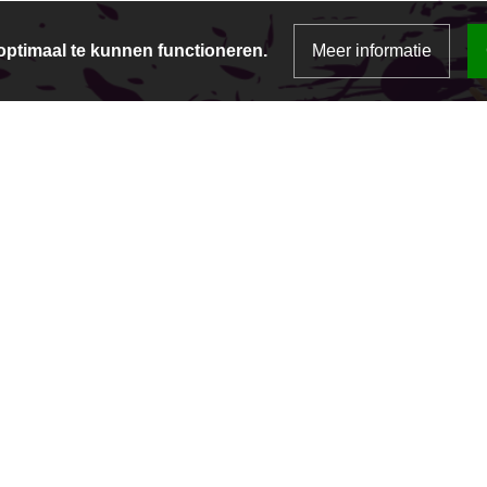
ptimaal te kunnen functioneren.
Meer informatie
Misschien wel
tot snel!
rank School
Rozenstraat 36
3353 VH Pape