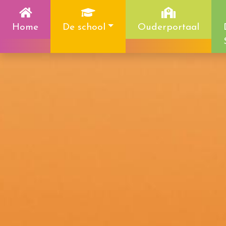
Home
De school
Ouderportaal