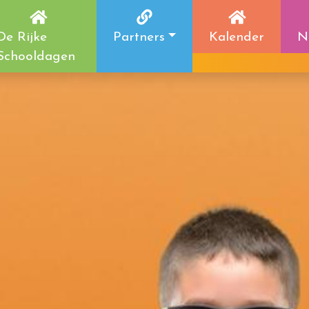
De Rijke
Partners
Kalender
N
Schooldagen